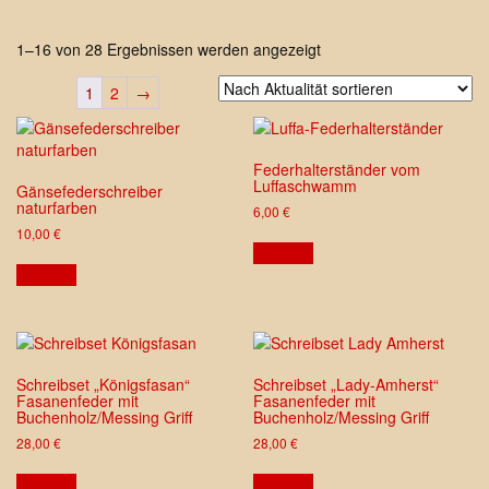
Nach
1–16 von 28 Ergebnissen werden angezeigt
Aktualität
sortiert
1
2
→
Federhalterständer vom
Luffaschwamm
Gänsefederschreiber
naturfarben
6,00
€
10,00
€
ansehen
ansehen
Schreibset „Königsfasan“
Schreibset „Lady-Amherst“
Fasanenfeder mit
Fasanenfeder mit
Buchenholz/Messing Griff
Buchenholz/Messing Griff
28,00
€
28,00
€
ansehen
ansehen