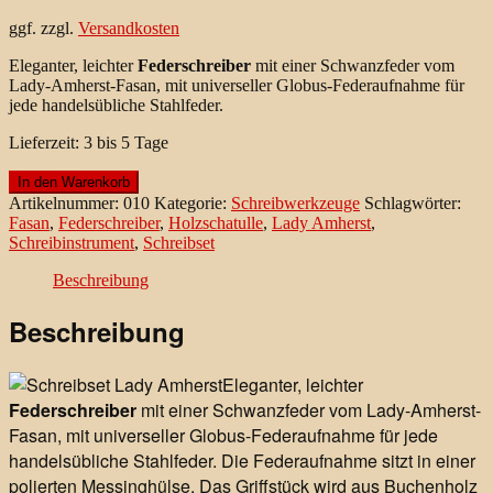
ggf. zzgl.
Versandkosten
Eleganter, leichter
Federschreiber
mit einer Schwanzfeder vom
Lady-Amherst-Fasan, mit universeller Globus-Federaufnahme für
jede handelsübliche Stahlfeder.
Lieferzeit:
3 bis 5 Tage
Schreibset
In den Warenkorb
"Lady-
Artikelnummer:
010
Kategorie:
Schreibwerkzeuge
Schlagwörter:
Amherst"
Fasan
,
Federschreiber
,
Holzschatulle
,
Lady Amherst
,
Fasanenfeder
Schreibinstrument
,
Schreibset
mit
Buchenholz/Messing
Beschreibung
Griff
Menge
Beschreibung
Eleganter, leichter
Federschreiber
mit einer Schwanzfeder vom Lady-Amherst-
Fasan, mit universeller Globus-Federaufnahme für jede
handelsübliche Stahlfeder. Die Federaufnahme sitzt in einer
polierten Messinghülse. Das Griffstück wird aus Buchenholz