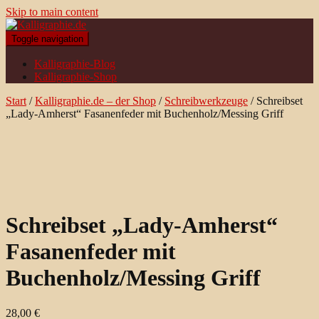
Skip to main content
Toggle navigation
Kalligraphie-Blog
Kalligraphie-Shop
Start
/
Kalligraphie.de – der Shop
/
Schreibwerkzeuge
/ Schreibset
„Lady-Amherst“ Fasanenfeder mit Buchenholz/Messing Griff
Schreibset „Lady-Amherst“
Fasanenfeder mit
Buchenholz/Messing Griff
28,00
€