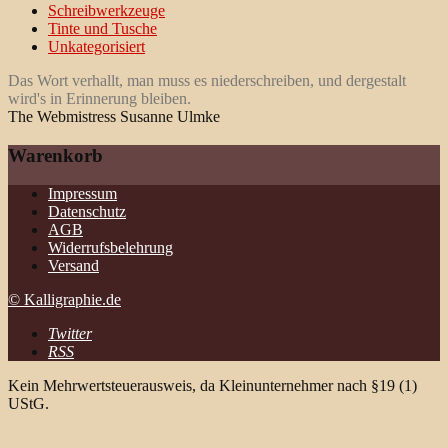
Schreibwerkzeuge
Tinte und Tusche
Unkategorisiert
Das Wort verhallt, man muss es niederschreiben, und dergestalt
wird's in Erinnerung bleiben.
The Webmistress Susanne Ulmke
Warenkorb
Impressum
Datenschutz
AGB
Widerrufsbelehrung
Versand
© Kalligraphie.de
Twitter
RSS
Kein Mehrwertsteuerausweis, da Kleinunternehmer nach §19 (1)
UStG.