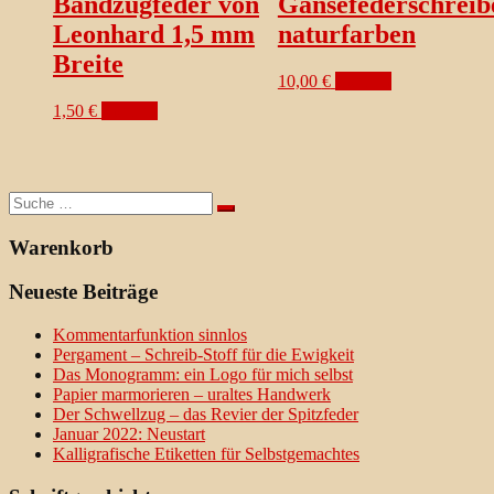
Bandzugfeder von
Gänsefederschreib
Leonhard 1,5 mm
naturfarben
Breite
10,00
€
ansehen
1,50
€
ansehen
Suche
nach:
Warenkorb
Neueste Beiträge
Kommentarfunktion sinnlos
Pergament – Schreib-Stoff für die Ewigkeit
Das Monogramm: ein Logo für mich selbst
Papier marmorieren – uraltes Handwerk
Der Schwellzug – das Revier der Spitzfeder
Januar 2022: Neustart
Kalligrafische Etiketten für Selbstgemachtes