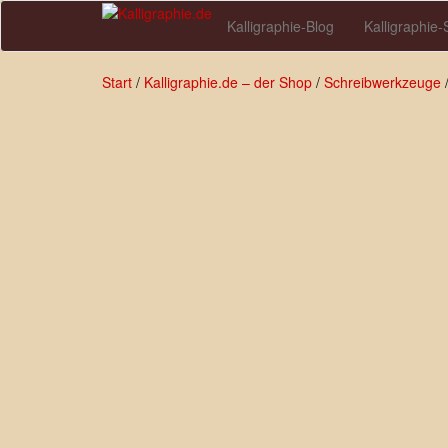
Skip
Kalligraphie-Blog
Kalligraphie
to
main
content
Start
/
Kalligraphie.de – der Shop
/
Schreibwerkzeuge
/