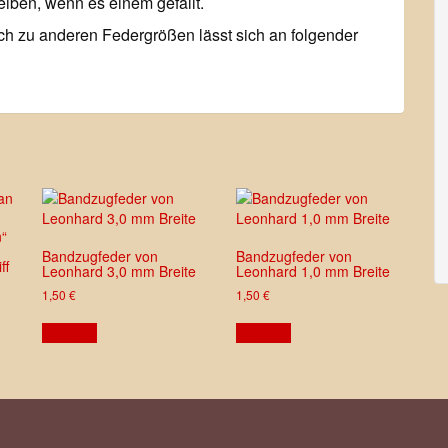
reiben, wenn es einem gefällt.
ch zu anderen Federgrößen lässt sich an folgender
n“
Bandzugfeder von
Bandzugfeder von
ff
Leonhard 3,0 mm Breite
Leonhard 1,0 mm Breite
1,50
€
1,50
€
ansehen
ansehen