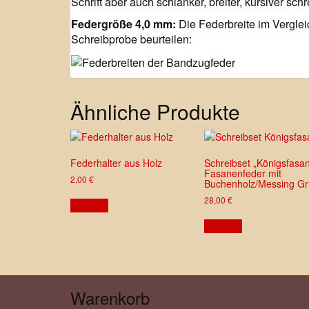
Schrift aber auch schlanker, breiter, kursiver sch
Federgröße 4,0 mm:
Die Federbreite im Verglei
Schreibprobe beurteilen:
Ähnliche Produkte
Federhalter aus Holz
Schreibset „Königsfasa
Fasanenfeder mit
2,00
€
Buchenholz/Messing Gri
28,00
€
ansehen
ansehen
Warenkorb