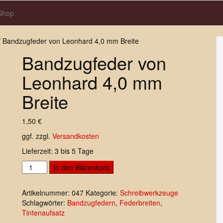
-Shop
 Bandzugfeder von Leonhard 4,0 mm Breite
Bandzugfeder von
Leonhard 4,0 mm
Breite
1,50
€
ggf. zzgl.
Versandkosten
Lieferzeit:
3 bis 5 Tage
Bandzugfeder
In den Warenkorb
von
Leonhard
Artikelnummer:
047
Kategorie:
Schreibwerkzeuge
4,0
Schlagwörter:
Bandzugfedern
,
Federbreiten
,
mm
Tintenaufsatz
Breite