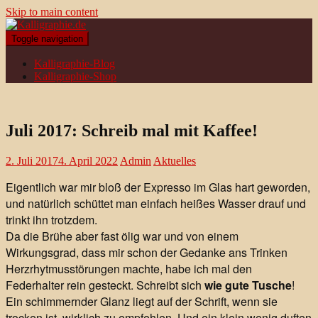
Skip to main content
Toggle navigation
Kalligraphie-Blog
Kalligraphie-Shop
Juli 2017: Schreib mal mit Kaffee!
2. Juli 2017
4. April 2022
Admin
Aktuelles
Eigentlich war mir bloß der Expresso im Glas hart geworden,
und natürlich schüttet man einfach heißes Wasser drauf und
trinkt ihn trotzdem.
Da die Brühe aber fast ölig war und von einem
Wirkungsgrad, dass mir schon der Gedanke ans Trinken
Herzrhytmusstörungen machte, habe ich mal den
Federhalter rein gesteckt. Schreibt sich
wie gute Tusche
!
Ein schimmernder Glanz liegt auf der Schrift, wenn sie
trocken ist, wirklich zu empfehlen. Und ein klein wenig duften