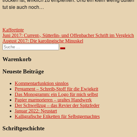
tut sie auch noch…
Kaffeetinte
Beitragsnavigation
Juni 2017: Current-, Sütterlin- und Offenbacher Schrift im Vergleich
August 2017: Die karolingische Minuskel
Suche
nach:
Warenkorb
Neueste Beiträge
Kommentarfunktion sinnlos
Pergament – Schreib-Stoff für die Ewigkeit
Das Monogramm: ein Logo für mich selbst
Papier marmorieren – uraltes Handwerk
Der Schwellzug – das Revier der Spitzfeder
Januar 2022: Neustart
Kalligrafische Etiketten für Selbstgemachtes
Schriftgeschichte