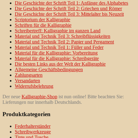
Die Geschichte der Schrift Teil 1: Anfänge des Alphabetes
Die Geschichte der Schrift Teil 2: Griechen und Römer
Die Geschichte der Schrift Teil 3: Mittelalter bis Neuzeit
Scriptorium der Kalligraphie
Schriften für die Kalligraphie
Schreibertreff: Kalligraphie im ganzen Land
Material und Technik Teil 3: Schreibflüssigkeiten
Material und Technik Teil 2: Papier und Pergament
Material und Technik Teil 1: Füller und Feder
Material für die Kalligraphie: Vorbereitung
Material für die Kalligraphie: Schreibgeräte
Die besten Links aus der Welt der Kalligraphie
Allgemeine Geschäftsbedingungen
Zahlungsarten
Versandarten
Widerrufsbelehrung
Der neue
Kalligraphie-Shop
ist nun online! Bitte beachten Sie:
Lieferungen nur innerhalb Deutschlands.
Produktkategorien
Federhalterständer
Schreibwerkzeuge
Tinte und Tusche