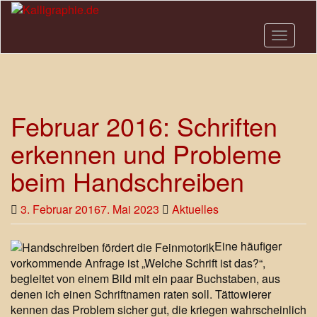
Skip
to
Toggle n
main
content
Februar 2016: Schriften
erkennen und Probleme
beim Handschreiben
3. Februar 2016
7. Mai 2023
Aktuelles
Eine häufiger
vorkommende Anfrage ist „Welche Schrift ist das?“,
begleitet von einem Bild mit ein paar Buchstaben, aus
denen ich einen Schriftnamen raten soll. Tättowierer
kennen das Problem sicher gut, die kriegen wahrscheinlich