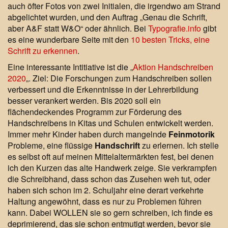
auch öfter Fotos von zwei Initialen, die irgendwo am Strand
abgelichtet wurden, und den Auftrag „Genau die Schrift,
aber A&F statt W&O“ oder ähnlich. Bei
Typografie.info
gibt
es eine wunderbare Seite mit den
10 besten Tricks, eine
Schrift zu erkennen
.
Eine interessante Intitiative ist die „
Aktion Handschreiben
2020
„. Ziel: Die Forschungen zum Handschreiben sollen
verbessert und die Erkenntnisse in der Lehrerbildung
besser verankert werden. Bis 2020 soll ein
flächendeckendes Programm zur Förderung des
Handschreibens in Kitas und Schulen entwickelt werden.
Immer mehr Kinder haben durch mangelnde
Feinmotorik
Probleme, eine flüssige
Handschrift
zu erlernen. Ich stelle
es selbst oft auf meinen Mittelaltermärkten fest, bei denen
ich den Kurzen das alte Handwerk zeige. Sie verkrampfen
die Schreibhand, dass schon das Zusehen weh tut, oder
haben sich schon im 2. Schuljahr eine derart verkehrte
Haltung angewöhnt, dass es nur zu Problemen führen
kann. Dabei WOLLEN sie so gern schreiben, ich finde es
deprimierend, das sie schon entmutigt werden, bevor sie