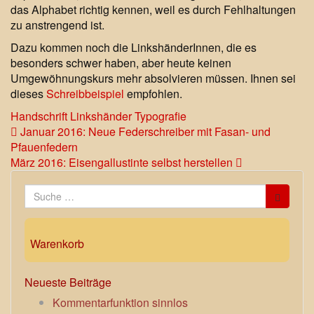
das Alphabet richtig kennen, weil es durch Fehlhaltungen
zu anstrengend ist.
Dazu kommen noch die LinkshänderInnen, die es
besonders schwer haben, aber heute keinen
Umgewöhnungskurs mehr absolvieren müssen. Ihnen sei
dieses
Schreibbeispiel
empfohlen.
Handschrift
Linkshänder
Typografie
Beitragsnavigation
Januar 2016: Neue Federschreiber mit Fasan- und
Pfauenfedern
März 2016: Eisengallustinte selbst herstellen
Suche
nach:
Warenkorb
Neueste Beiträge
Kommentarfunktion sinnlos