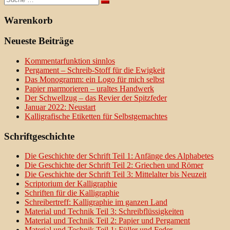
nach:
Warenkorb
Neueste Beiträge
Kommentarfunktion sinnlos
Pergament – Schreib-Stoff für die Ewigkeit
Das Monogramm: ein Logo für mich selbst
Papier marmorieren – uraltes Handwerk
Der Schwellzug – das Revier der Spitzfeder
Januar 2022: Neustart
Kalligrafische Etiketten für Selbstgemachtes
Schriftgeschichte
Die Geschichte der Schrift Teil 1: Anfänge des Alphabetes
Die Geschichte der Schrift Teil 2: Griechen und Römer
Die Geschichte der Schrift Teil 3: Mittelalter bis Neuzeit
Scriptorium der Kalligraphie
Schriften für die Kalligraphie
Schreibertreff: Kalligraphie im ganzen Land
Material und Technik Teil 3: Schreibflüssigkeiten
Material und Technik Teil 2: Papier und Pergament
Material und Technik Teil 1: Füller und Feder