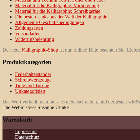
Material für die Kalligraphie: Vorbereitung
Material für die Kalligraphie: Schreibgeräte
Die besten Links aus der Welt der Kalligraphie
Allgemeine Geschäftsbedingungen
Zahlungsarten
Versandarten
Widerrufsbelehrung
Der neue
Kalligraphie-Shop
ist nun online! Bitte beachten Sie: Liefe
Produktkategorien
Federhalterständer
Schreibwerkzeuge
Tinte und Tusche
Unkategorisiert
Das Wort verhallt, man muss es niederschreiben, und dergestalt wird's
The Webmistress Susanne Ulmke
Warenkorb
Impressum
Datenschutz