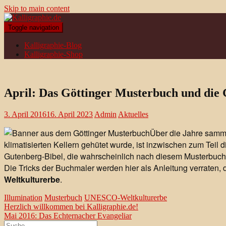
Skip to main content
Toggle navigation
Kalligraphie-Blog
Kalligraphie-Shop
April: Das Göttinger Musterbuch und die 
3. April 2016
16. April 2023
Admin
Aktuelles
Über die Jahre samme
klimatisierten Kellern gehütet wurde, ist inzwischen zum Teil 
Gutenberg-Bibel, die wahrscheinlich nach diesem Musterbuc
Die Tricks der Buchmaler werden hier als Anleitung verraten, 
Weltkulturerbe
.
Illumination
Musterbuch
UNESCO-Weltkulturerbe
Beitragsnavigation
Herzlich willkommen bei Kalligraphie.de!
Mai 2016: Das Echternacher Evangeliar
Suche