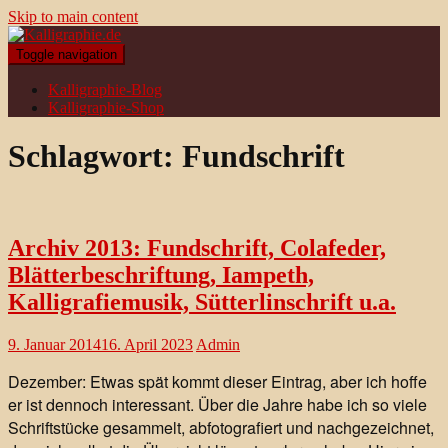
Skip to main content
Toggle navigation
Kalligraphie-Blog
Kalligraphie-Shop
Schlagwort:
Fundschrift
Archiv 2013: Fundschrift, Colafeder,
Blätterbeschriftung, Iampeth,
Kalligrafiemusik, Sütterlinschrift u.a.
9. Januar 2014
16. April 2023
Admin
Dezember: Etwas spät kommt dieser Eintrag, aber ich hoffe
er ist dennoch interessant. Über die Jahre habe ich so viele
Schriftstücke gesammelt, abfotografiert und nachgezeichnet,