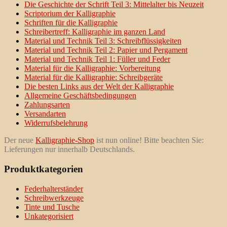
Die Geschichte der Schrift Teil 3: Mittelalter bis Neuzeit
Scriptorium der Kalligraphie
Schriften für die Kalligraphie
Schreibertreff: Kalligraphie im ganzen Land
Material und Technik Teil 3: Schreibflüssigkeiten
Material und Technik Teil 2: Papier und Pergament
Material und Technik Teil 1: Füller und Feder
Material für die Kalligraphie: Vorbereitung
Material für die Kalligraphie: Schreibgeräte
Die besten Links aus der Welt der Kalligraphie
Allgemeine Geschäftsbedingungen
Zahlungsarten
Versandarten
Widerrufsbelehrung
Der neue
Kalligraphie-Shop
ist nun online! Bitte beachten Sie:
Lieferungen nur innerhalb Deutschlands.
Produktkategorien
Federhalterständer
Schreibwerkzeuge
Tinte und Tusche
Unkategorisiert