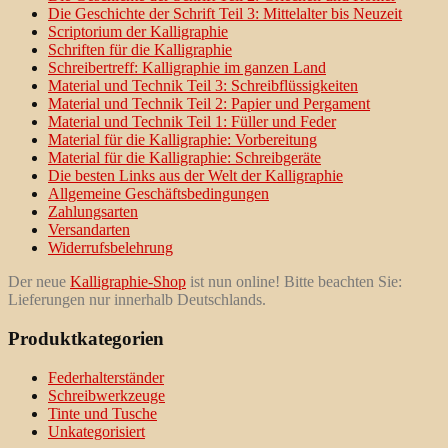
Die Geschichte der Schrift Teil 3: Mittelalter bis Neuzeit
Scriptorium der Kalligraphie
Schriften für die Kalligraphie
Schreibertreff: Kalligraphie im ganzen Land
Material und Technik Teil 3: Schreibflüssigkeiten
Material und Technik Teil 2: Papier und Pergament
Material und Technik Teil 1: Füller und Feder
Material für die Kalligraphie: Vorbereitung
Material für die Kalligraphie: Schreibgeräte
Die besten Links aus der Welt der Kalligraphie
Allgemeine Geschäftsbedingungen
Zahlungsarten
Versandarten
Widerrufsbelehrung
Der neue
Kalligraphie-Shop
ist nun online! Bitte beachten Sie:
Lieferungen nur innerhalb Deutschlands.
Produktkategorien
Federhalterständer
Schreibwerkzeuge
Tinte und Tusche
Unkategorisiert