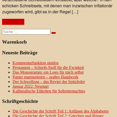
schicken Schreibsets, mit denen man inzwischen inflationär
zugeworfen wird, gibt es in der Regel […]
Weiterlesen
Suche
nach:
Warenkorb
Neueste Beiträge
Kommentarfunktion sinnlos
Pergament – Schreib-Stoff für die Ewigkeit
Das Monogramm: ein Logo für mich selbst
Papier marmorieren – uraltes Handwerk
Der Schwellzug – das Revier der Spitzfeder
Januar 2022: Neustart
Kalligrafische Etiketten für Selbstgemachtes
Schriftgeschichte
Die Geschichte der Schrift Teil 1: Anfänge des Alphabetes
Die Geschichte der Schrift Teil 2: Griechen und Römer