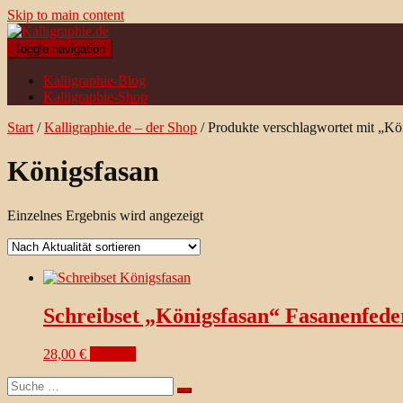
Skip to main content
Toggle navigation
Kalligraphie-Blog
Kalligraphie-Shop
Start
/
Kalligraphie.de – der Shop
/ Produkte verschlagwortet mit „Kö
Königsfasan
Einzelnes Ergebnis wird angezeigt
Schreibset „Königsfasan“ Fasanenfede
28,00
€
ansehen
Suche
nach: