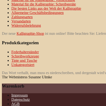
Material für die Kalligraphie: Schreibgeräte
Die besten Links aus der Welt der Kalligraphie
Allgemeine Geschäftsbedingungen
Zahlungsarten
Versandarten
Widerrufsbelehrung
Der neue
Kalligraphie-Shop
ist nun online! Bitte beachten Sie: Liefe
Produktkategorien
Federhalterständer
Schreibwerkzeuge
Tinte und Tusche
Unkategorisiert
Das Wort verhallt, man muss es niederschreiben, und dergestalt wird's
The Webmistress Susanne Ulmke
Warenkorb
Impressum
Datenschutz
AGB