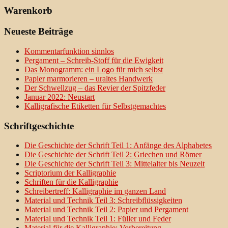
Warenkorb
Neueste Beiträge
Kommentarfunktion sinnlos
Pergament – Schreib-Stoff für die Ewigkeit
Das Monogramm: ein Logo für mich selbst
Papier marmorieren – uraltes Handwerk
Der Schwellzug – das Revier der Spitzfeder
Januar 2022: Neustart
Kalligrafische Etiketten für Selbstgemachtes
Schriftgeschichte
Die Geschichte der Schrift Teil 1: Anfänge des Alphabetes
Die Geschichte der Schrift Teil 2: Griechen und Römer
Die Geschichte der Schrift Teil 3: Mittelalter bis Neuzeit
Scriptorium der Kalligraphie
Schriften für die Kalligraphie
Schreibertreff: Kalligraphie im ganzen Land
Material und Technik Teil 3: Schreibflüssigkeiten
Material und Technik Teil 2: Papier und Pergament
Material und Technik Teil 1: Füller und Feder
Material für die Kalligraphie: Vorbereitung