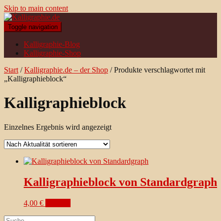
Skip to main content
Toggle navigation
Kalligraphie-Blog
Kalligraphie-Shop
Start
/
Kalligraphie.de – der Shop
/ Produkte verschlagwortet mit
„Kalligraphieblock“
Kalligraphieblock
Einzelnes Ergebnis wird angezeigt
Kalligraphieblock von Standardgraph
4,00
€
ansehen
Suche