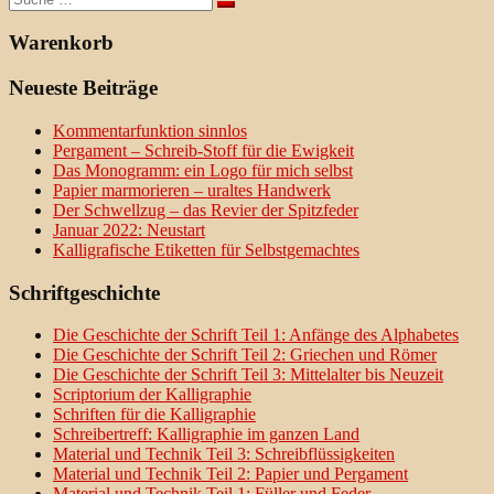
nach:
Warenkorb
Neueste Beiträge
Kommentarfunktion sinnlos
Pergament – Schreib-Stoff für die Ewigkeit
Das Monogramm: ein Logo für mich selbst
Papier marmorieren – uraltes Handwerk
Der Schwellzug – das Revier der Spitzfeder
Januar 2022: Neustart
Kalligrafische Etiketten für Selbstgemachtes
Schriftgeschichte
Die Geschichte der Schrift Teil 1: Anfänge des Alphabetes
Die Geschichte der Schrift Teil 2: Griechen und Römer
Die Geschichte der Schrift Teil 3: Mittelalter bis Neuzeit
Scriptorium der Kalligraphie
Schriften für die Kalligraphie
Schreibertreff: Kalligraphie im ganzen Land
Material und Technik Teil 3: Schreibflüssigkeiten
Material und Technik Teil 2: Papier und Pergament
Material und Technik Teil 1: Füller und Feder